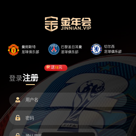
送
18
元
注册
登录