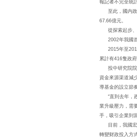
報記者不完全統
至此，國内政
67.66億元。
從探索起步
2002年我
2015年至
累計有416隻政
投中研究院院
資金來源渠道減
導基金的設立節
“直到去年
業升級壓力，需
手，吸引企業到
目前，我國宏
轉變财政投入方