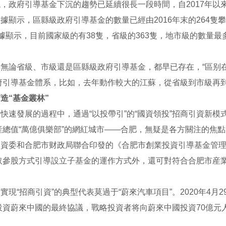
，政府引導基金下沉的趨勢已延續很長一段時間，自2017年以
據顯示，區縣級政府引導基金的數量已經由2016年末的264隻攀升
新數據顯示，目前國家級的有38隻，省級的363隻，地市級的數量最
，無論省級、市級還是區縣級政府引導基金，都早已存在，“區别
府引導基金體系，比如，去年動作較大的江蘇，從省級到市級再到
造“基金叢林”
快速發展的過程中，通過“以投帶引”的“國資領投”招商引資新
産總值“萬億俱樂部”的網紅城市——合肥，無疑是各方關注的焦
國資委和合肥市财政局聯合印發的《合肥市創業投資引導基金管
取參股方式引導設立子基金的運作方式外，還可對符合合肥市産
實現“招商引資”的典型代表莫過于“蔚來汽車項目”。2020年4
資蔚來中國的最終協議，戰略投資者将向蔚來中國投資70億元人