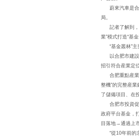
蔚來汽車是合
局。
記者了解到，
業”模式打造“基
“基金叢林”
以合肥市建
招引符合産業定位
合肥重點産業
整機”的完整産
了儲備項目、在
合肥市投資
政府平台基金，
目落地→通過上
“從10年前