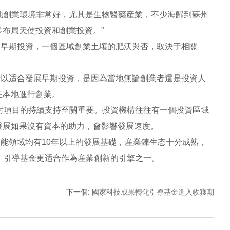
地創業環境非常好，尤其是生物醫藥産業，不少海歸到蘇州
布局天使投資和創業投資。”
展早期投資，一個區域創業土壤的肥沃與否，取決于相關
所以适合發展早期投資，是因為當地無論創業者還是投資人
在本地進行創業。
對項目的持續支持至關重要。投資機構往往有一個投資區域
發展如果沒有資本的助力，會影響發展速度。
能領域均有10年以上的發展基礎，産業鍊生态十分成熟，
，引導基金更适合作為産業創新的引擎之一。
下一個
:
國家科技成果轉化引導基金進入收獲期