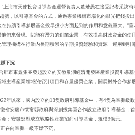
。”上海市天使投資引導基金運營負責人董若愚在接受記者采訪
成為趨勢，以引導基金的方式，通過專業機構市場化的眼光把錢投
金在持續引導參股基金投早投小方面起到的作用和意義重大。”董
過他們來發現、賦能有潛力的創業企業，有效提高财政資金的使
化管理機構在行業内長期積累的早期投資經驗和資源，運用到引
區縣下沉
由合肥市東鑫集團發起設立的安徽巢湖經濟開發區産業投資引導基
區域主導産業領域的招引項目和存量優質企業，開展對外合作參
022年以來，國内設立的13隻政府引導基金中，有4隻為區縣級
安徽省安慶市懷甯縣政府與深創投集團合作設立政府引導基金；首
基金；安徽黟縣成立戰略性産業招商引導基金，規模3億元。
金正在向區縣一級不斷下沉。