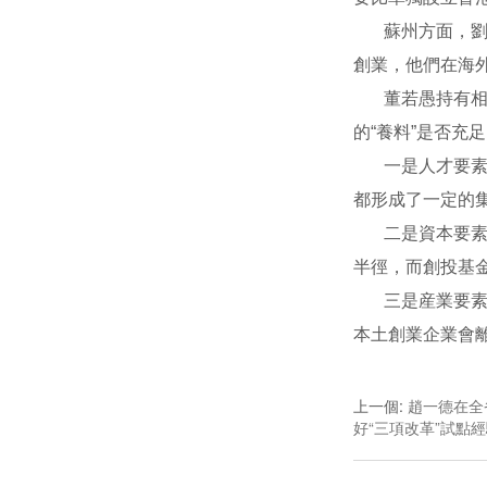
蘇州方面，
創業，他們在海
董若愚持有
的“養料”是否充
一是人才要
都形成了一定的
二是資本要
半徑，而創投基
三是産業要
本土創業企業會
上一個
:
趙一德在全
好“三項改革”試點