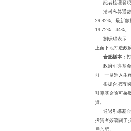
記者梳理發現
清科私募通數
29.82%。最
19.72%、44%。
劉璟琨表示
上而下地打造政
合肥樣本：打
政府引導基金
群，一舉進入生
根據合肥市
引導基金除可采
資。
通過引導基金
投資者簽署關于投
戶合肥。