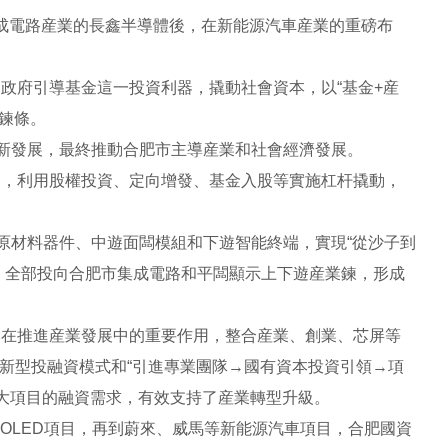
入集成電路産業的長鑫半導體後，在新能源汽車産業的重磅布
政府引導基金這一投資利器，撬動社會資本，以“基金+産
業鍊條。
創新發展，最終推動合肥市主導産業和社會經濟發展。
資，利用股權投資、定向增發、基金入股等實施杠杆撬動，
原材料器件、中遊面闆模組和下遊智能終端，實現“從沙子到
金，全部投向合肥市集成電路和平闆顯示上下遊産業鍊，形成
本在推進産業發展中的重要作用，整合産業、創業、芯屏等
的新型投融資模式和“引進專業團隊→國有資本投資引領→項
大項目的融資需求，有效支持了産業轉型升級。
MOLED項目，再到蔚來、威馬等新能源汽車項目，合肥國資