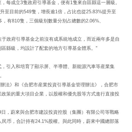
來，每成立3隻政府引導基金，便有1隻來自區縣這一層級。
至目前的549隻，增長逾1倍，占比也從25.83%提升至
多，有810隻，三個級别數量分别占總數的2.06%、
在于政府引導基金之前沒有成系統地成立，而近兩年多是自
區縣級，均設計了配套的地方引導基金體系。”
模式，引入和培育了顯示屏、半導體、新能源汽車等産業集
點。
理辦法》和《合肥市産業投資引導基金管理辦法》，合肥市
業政策的重大項目企業，以股權和優先股等方式進行直接投
月29日，蔚來與合肥市建設投資控股（集團）有限公司等戰略
民币，合計持有24.1%股權。與此同時，蔚來中國總部落