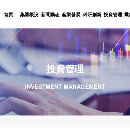
首頁
集團概況
新聞動态
産業發展
科研創新
投資管理
黨
科技股權投入
黨史學習教育
集團簡介
集團新聞
産業概況
科研概況
文化理念
人才理念
不忘初心，牢記使命
董事長緻詞
通知公告
電器電子
科研力量
基金管理
集團标識
人才戰略
陝西科控投資管理有
建築勘察與設計
組織架構
委廳新聞
科研項目
黨建工作
集團風采
人才招聘
投資管理
北京中農科聯投資基
限責任公司
領導團隊
院所新聞
機械制造
科研成果
黨風廉政
集團視頻
人事動态
集團概況
新聞動态
産業發展
科研創新
投資管理
黨建群團
企業文化
人力資源
金管理有限公司
特種材料應用
中心組學習
集團戰略
行業新聞
科創動态
投資動态
文化活動
INVESTMENT MANAGEMENT
科技咨詢服務
聯系我們
科技動态
黨紀法規
开云体育是國有獨資的科技型集
熱烈祝賀派瑞公司陸劍秋同志榮
集團公司堅持以市場需求為導
集團公司緊緊圍繞創新驅動發
集團公司堅持以資本助力科技
集團公司把黨群工作放在集團
集團公司高度重視企業文化這
我們将人力資源視為集團的第
10月，注冊資本9億元，資産規
者”榮譽稱号
為依托，布局多元産業，塑造
索科研創新新模式，推進科技
果轉化孵化平台和中小企業融
作與集團生産經營相融合，發
以“創新、高效、實幹”為核心
團的核心競争力，是集團的發
在線留言
疫情防控
産業動态
工會工作
股、參股企業14家。
技産業集群。
産業轉型升級。
創新商業模式的科技型企業提
展、凝聚人心、回報社會等各
企業集團”為集團願景的企業文
舞台和充分發揮才華的機會。
分支機構
下載中心
團委工作