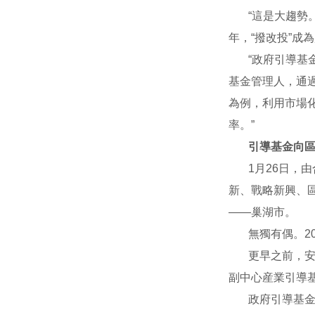
“這是大趨勢
年，“撥改投”
“政府引導基
基金管理人，通
為例，利用市場
率。”
引導基金向
1月26日，
新、戰略新興、
——巢湖市。
無獨有偶。2
更早之前，
副中心産業引導
政府引導基