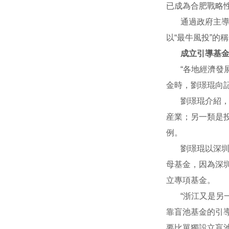
已成為合肥戰略
通過政府主
以“最牛風投”的
成立引導基
“各地經濟發
金時，劉璟琨向
劉璟琨介紹
産業；另一類是
例。
劉璟琨以深
母基金，因為深
立專項基金。
“浙江又是
靠盲池基金的引
要比單獨設立盲