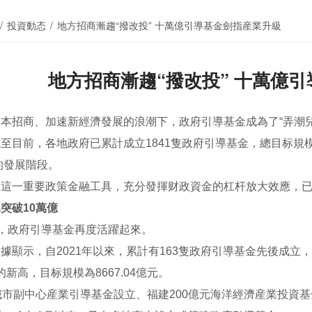
/
投資動态
/
地方招商漸趨“撥改投” 十萬億引導基金劍指産業升級
地方招商漸趨“撥改投” 十萬億
本招商、加速新經濟發展的浪潮下，政府引導基金成為了“弄潮兒
至目前，各地政府已累計成立1841隻政府引導基金，總目标規
的發展階段。
足這一重要政策金融工具，充分發揮财政資金的杠杆放大效應，
突破10萬億
”，政府引導基金再度活躍起來。
據顯示，自2021年以來，累計有163隻政府引導基金先後成立，總目
的新高，目标規模為8667.04億元。
城市副中心産業引導基金設立、福建200億元海洋經濟産業投資