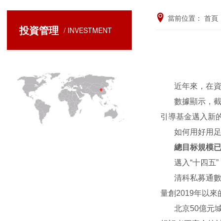
當前位置：
首頁
投資管理
/ INVESTMENT
近年來，在資
數據顯示，截
引導基金邁入新
如何用好用
總目标規模已
邁入“十四五
清科私募通數
量創2019年以來
北京50億元