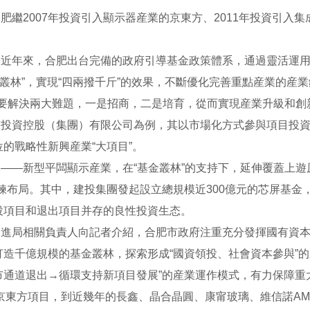
肥繼2007年投資引入顯示器産業的京東方、2011年投資引
近年來，合肥出台完備的政府引導基金政策體系，通過靈活運用
金叢林”，實現“四兩撥千斤”的效果，不斷優化完善重點産業的産
主要解決兩大難題，一是招商，二是培育，從而實現産業升級和
設投資控股（集團）有限公司為例，其以市場化方式參與項目投
的戰略性新興産業“大項目”。
——新型平闆顯示産業，在“基金叢林”的支持下，延伸覆蓋上遊
業鍊布局。其中，建投集團發起設立總規模近300億元的芯屏基
投項目和退出項目并存的良性投資生态。
促進局相關負責人向記者介紹，合肥市政府注重充分發揮國有資
打造千億規模的基金叢林，探索形成“國資領投、社會資本參與”
市通道退出→循環支持新項目發展”的産業運作模式，有力保障重
的京東方項目，到近幾年的長鑫、晶合晶圓、康甯玻璃、維信諾A