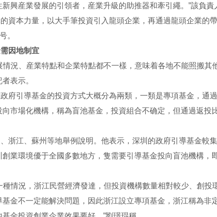
性新興産業發展的引領者，産業升級的助推器和牽引繩。”該負責
導的資本力量，以大手筆投資引入龍頭企業，再通過龍頭企業的
稱号。
金需因地制宜
展情況、産業特點和企業特點都不一樣，意味着各地不能照搬其
記者表示。
，政府引導基金的投資方式大概分為兩類，一類是專項基金，通
投向市場化機構，稱為盲池基金，投資組合不确定，但通過返投
圳、浙江、蘇州等地舉例說明。他表示，深圳的政府引導基金較
圳創業環境優于全國多數地方，隻需要引導基金投向盲池機構，
另一種情況，浙江民營經濟發達，但投資機構數量相對較少、創投
導基金不一定能解決問題，因此浙江設立專項基金，浙江稱為非
池基金投資創業企業效果要好。”劉璟琨稱。