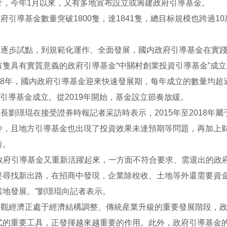
計，今年1月以來，又有多地宣布設立或籌建政府引導基金。
府引導基金數量突破1800隻，達1841隻，總目标規模也跨過1
、逐步試點，到規範化運作、全面發展，國内政府引導基金在實
國首隻具有實質意義的政府引導基金“中關村創業投資引導基金”成
2018年，國内政府引導基金迎來快速發展期，每年成立的數量均超
府引導基金成立。從2019年開始，基金設立節奏放緩。
長劉璟琨在接受證券時報記者采訪時表示，2015年至2018
少，且地方引導基金也出現了投資效果未達預期等問題，再加上
奏。
，政府引導基金又重新活躍起來，一方面不符合要求、需退出的政
要尋找新出路，在招商中發現，企業除稅收、土地等外還需要資
當地發展。”劉璟琨向記者表示。
觀經濟正處于經濟結構調整、傳統産業升級的重要發展階段，政
式的重要工具，正發揮越來越重要的作用。此外，政府引導基金