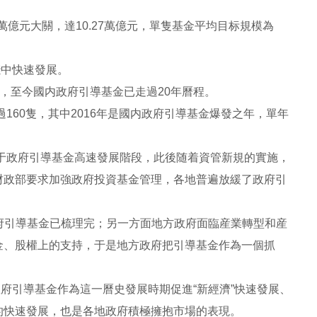
0萬億元大關，達10.27萬億元，單隻基金平均目标規模為
踐中快速發展。
立，至今國内政府引導基金已走過20年曆程。
過160隻，其中2016年是國内政府引導基金爆發之年，單年
年屬于政府引導基金高速發展階段，此後随着資管新規的實施，
财政部要求加強政府投資基金管理，各地普遍放緩了政府引
府引導基金已梳理完；另一方面地方政府面臨産業轉型和産
金、股權上的支持，于是地方政府把引導基金作為一個抓
府引導基金作為這一曆史發展時期促進“新經濟”快速發展、
的快速發展，也是各地政府積極擁抱市場的表現。